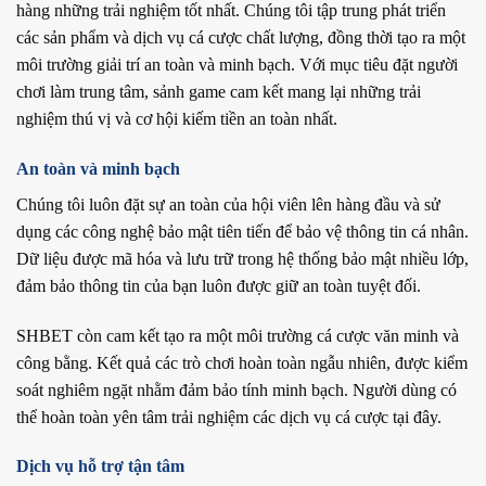
hàng những trải nghiệm tốt nhất. Chúng tôi tập trung phát triển
các sản phẩm và dịch vụ cá cược chất lượng, đồng thời tạo ra một
môi trường giải trí an toàn và minh bạch. Với mục tiêu đặt người
chơi làm trung tâm, sảnh game cam kết mang lại những trải
nghiệm thú vị và cơ hội kiếm tiền an toàn nhất.
An toàn và minh bạch
Chúng tôi luôn đặt sự an toàn của hội viên lên hàng đầu và sử
dụng các công nghệ bảo mật tiên tiến để bảo vệ thông tin cá nhân.
Dữ liệu được mã hóa và lưu trữ trong hệ thống bảo mật nhiều lớp,
đảm bảo thông tin của bạn luôn được giữ an toàn tuyệt đối.
SHBET còn cam kết tạo ra một môi trường cá cược văn minh và
công bằng. Kết quả các trò chơi hoàn toàn ngẫu nhiên, được kiểm
soát nghiêm ngặt nhằm đảm bảo tính minh bạch. Người dùng có
thể hoàn toàn yên tâm trải nghiệm các dịch vụ cá cược tại đây.
Dịch vụ hỗ trợ tận tâm