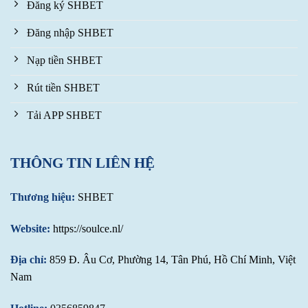
Đăng ký SHBET
Đăng nhập SHBET
Nạp tiền SHBET
Rút tiền SHBET
Tải APP SHBET
THÔNG TIN LIÊN HỆ
Thương hiệu:
SHBET
Website:
https://soulce.nl/
Địa chỉ:
859 Đ. Âu Cơ, Phường 14, Tân Phú, Hồ Chí Minh, Việt
Nam