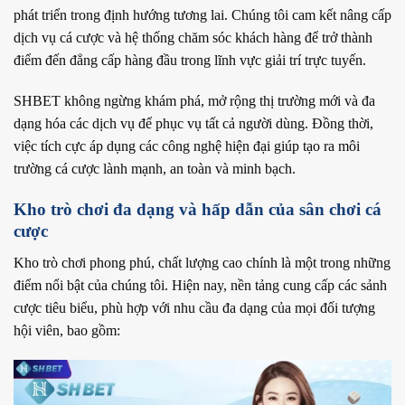
phát triển trong định hướng tương lai. Chúng tôi cam kết nâng cấp
dịch vụ cá cược và hệ thống chăm sóc khách hàng để trở thành
điểm đến đẳng cấp hàng đầu trong lĩnh vực giải trí trực tuyến.
SHBET không ngừng khám phá, mở rộng thị trường mới và đa
dạng hóa các dịch vụ để phục vụ tất cả người dùng. Đồng thời,
việc tích cực áp dụng các công nghệ hiện đại giúp tạo ra môi
trường cá cược lành mạnh, an toàn và minh bạch.
Kho trò chơi đa dạng và hấp dẫn của sân chơi cá
cược
Kho trò chơi phong phú, chất lượng cao chính là một trong những
điểm nổi bật của chúng tôi. Hiện nay, nền tảng cung cấp các sảnh
cược tiêu biểu, phù hợp với nhu cầu đa dạng của mọi đối tượng
hội viên, bao gồm: