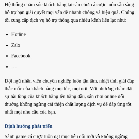
Hệ thống chăm sóc khách hàng tại sân chơi cá cược luôn sẵn sàng
hỗ trợ bạn giải quyết mọi vấn đề nhanh chóng và hiệu quả. Chúng
tôi cung cấp dịch vụ hỗ trợ thông qua nhiều kênh liên lạc như:
Hotline
Zalo
Facebook
….
Đội ngũ nhân viên chuyên nghiệp luôn tận tâm, nhiệt tình giải đáp
thắc mắc của khách hàng mọi lúc, mọi nơi. Với phương châm đặt
sự hài lòng của khách hàng lên hàng đầu, sân chơi online đổi
thưởng không ngừng cải thiện chất lượng dịch vụ để đáp ứng tốt
nhất mọi nhu cầu của bạn.
Định hướng phát triển
Sảnh game cá cược luôn đặt mục tiêu đổi mới và không ngừng