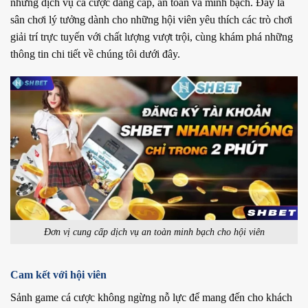
những dịch vụ cá cược đẳng cấp, an toàn và minh bạch. Đây là
sân chơi lý tưởng dành cho những hội viên yêu thích các trò chơi
giải trí trực tuyến với chất lượng vượt trội, cùng khám phá những
thông tin chi tiết về chúng tôi dưới đây.
Đơn vị cung cấp dịch vụ an toàn minh bạch cho hội viên
Cam kết với hội viên
Sảnh game cá cược không ngừng nỗ lực để mang đến cho khách