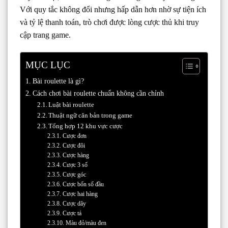
Với quy tắc không đổi nhưng hấp dẫn hơn nhờ sự tiện ích
và tỷ lệ thanh toán, trò chơi được lòng cược thủ khi truy
cập trang game.
MỤC LỤC
Bài roulette là gì?
Cách chơi bài roulette chuẩn không cần chỉnh
Luật bài roulette
Thuật ngữ căn bản trong game
Tổng hợp 12 khu vực cược
Cược đơn
Cược đôi
Cược hàng
Cược 3 số
Cược góc
Cược bốn số đầu
Cược hai hàng
Cược dãy
Cược tá
Màu đỏ/màu đen