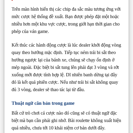
Trên màn hình hiển thị các chip đa sắc màu tương ứng với
mức cược hệ thống đề xuất. Bạn được phép đặt một hoặc
nhiều hơn một khu vực cược, trong giới hạn thời gian cho
phép của ván game.
Kết thúc các hành động cược là lúc dealer khởi động vòng
quay theo hướng mặc định. Tiếp tục ném trái bi sắt theo
hướng ngược lại của bánh xe, chúng sẽ chạy ổn định ở
mép ngoài. Đặc biệt bi sắt tung lên phải đạt 3 vòng và rớt
xuống mới được tính hợp lệ. Dĩ nhiên banh dừng tại đây
đó là kết quả phiên cược. Nếu như trái bi sắt không quay
đủ 3 vòng, dealer sẽ thao tác lại từ đầu.
Thuật ngữ căn bản trong game
Bất cứ trò chơi cá cược nào đó cũng sẽ có thuật ngữ đặc
biệt mà bạn cần phải ghi nhớ. Bài roulette không xuất hiện
quá nhiều, chưa tới 10 khái niệm cơ bản dưới đây.