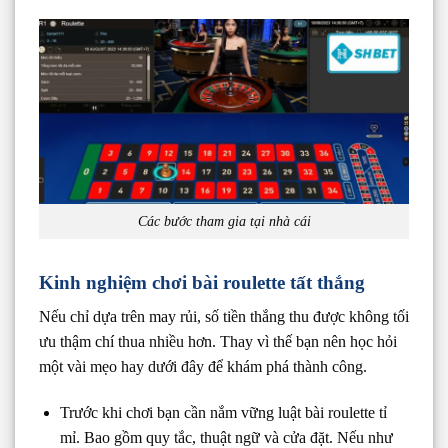
Các bước tham gia tại nhà cái
Kinh nghiệm chơi bài roulette tất thắng
Nếu chỉ dựa trên may rủi, số tiền thắng thu được không tối
ưu thậm chí thua nhiều hơn. Thay vì thế bạn nên học hỏi
một vài mẹo hay dưới đây để khám phá thành công.
Trước khi chơi bạn cần nắm vững luật bài roulette tỉ
mỉ. Bao gồm quy tắc, thuật ngữ và cửa đặt. Nếu như