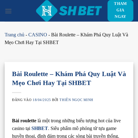
Bỏ
THAM
GIA
qua
NGAY
nội
dung
Trang chủ
-
CASINO
-
Bài Roulette – Khám Phá Quy Luật Và
Mẹo Chơi Hay Tại SHBET
Bài Roulette – Khám Phá Quy Luật Và
Mẹo Chơi Hay Tại SHBET
ĐĂNG VÀO
18/04/2025
BỞI
THIÊN NGỌC MINH
Bài roulette
là một trong những biểu tượng hot của live
casino tại
SHBET
. Siêu phẩm mô phỏng từ tựa game
huyền thoại, đình đám trong các sòng bài truyền thống.