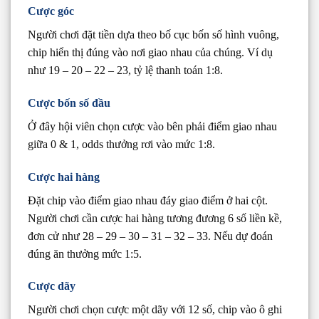
Cược góc
Người chơi đặt tiền dựa theo bố cục bốn số hình vuông,
chip hiển thị đúng vào nơi giao nhau của chúng. Ví dụ
như 19 – 20 – 22 – 23, tỷ lệ thanh toán 1:8.
Cược bốn số đầu
Ở đây hội viên chọn cược vào bên phải điểm giao nhau
giữa 0 & 1, odds thưởng rơi vào mức 1:8.
Cược hai hàng
Đặt chip vào điểm giao nhau đáy giao điểm ở hai cột.
Người chơi cần cược hai hàng tương đương 6 số liền kề,
đơn cử như 28 – 29 – 30 – 31 – 32 – 33. Nếu dự đoán
đúng ăn thưởng mức 1:5.
Cược dãy
Người chơi chọn cược một dãy với 12 số, chip vào ô ghi