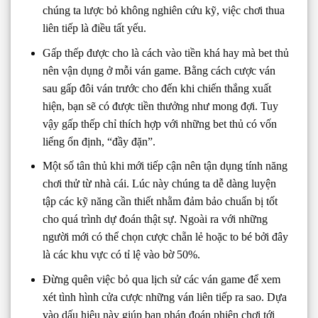
chúng ta lược bỏ không nghiên cứu kỹ, việc chơi thua
liên tiếp là điều tất yếu.
Gấp thếp được cho là cách vào tiền khá hay mà bet thủ
nên vận dụng ở mỗi ván game. Bằng cách cược ván
sau gấp đôi ván trước cho đến khi chiến thắng xuất
hiện, bạn sẽ có được tiền thưởng như mong đợi. Tuy
vậy gấp thếp chỉ thích hợp với những bet thủ có vốn
liếng ổn định, “đầy đặn”.
Một số tân thủ khi mới tiếp cận nên tận dụng tính năng
chơi thử từ nhà cái. Lúc này chúng ta dễ dàng luyện
tập các kỹ năng cần thiết nhằm đảm bảo chuẩn bị tốt
cho quá trình dự đoán thật sự. Ngoài ra với những
người mới có thể chọn cược chẵn lẻ hoặc to bé bởi đây
là các khu vực có tỉ lệ vào bờ 50%.
Đừng quên việc bỏ qua lịch sử các ván game để xem
xét tình hình cửa cược những ván liên tiếp ra sao. Dựa
vào dấu hiệu này giúp bạn phán đoán phiên chơi tới