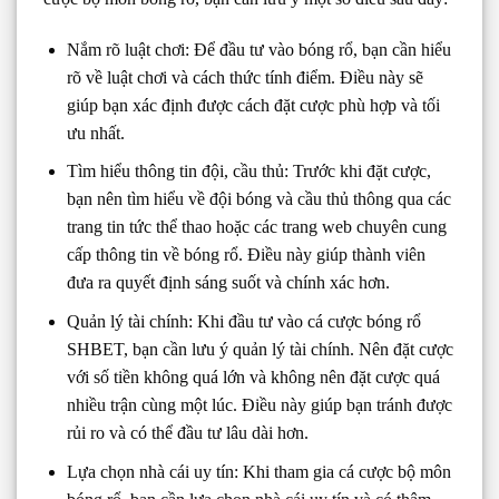
Nắm rõ luật chơi: Để đầu tư vào bóng rổ, bạn cần hiểu
rõ về luật chơi và cách thức tính điểm. Điều này sẽ
giúp bạn xác định được cách đặt cược phù hợp và tối
ưu nhất.
Tìm hiểu thông tin đội, cầu thủ: Trước khi đặt cược,
bạn nên tìm hiểu về đội bóng và cầu thủ thông qua các
trang tin tức thể thao hoặc các trang web chuyên cung
cấp thông tin về bóng rổ. Điều này giúp thành viên
đưa ra quyết định sáng suốt và chính xác hơn.
Quản lý tài chính: Khi đầu tư vào cá cược bóng rổ
SHBET, bạn cần lưu ý quản lý tài chính. Nên đặt cược
với số tiền không quá lớn và không nên đặt cược quá
nhiều trận cùng một lúc. Điều này giúp bạn tránh được
rủi ro và có thể đầu tư lâu dài hơn.
Lựa chọn nhà cái uy tín: Khi tham gia cá cược bộ môn