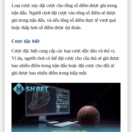
Loại cược này đặt cược cho tổng số điểm được ghi trong
trận đấu. Người chơi đặt cược vào tổng số điểm sẽ được
ghi trong trận đấu, và nếu tổng số điểm thực tế vượt quá
hoặc thấp hơn số điểm được dự đoán.
Cược đặc biệt
Cược đặc biệt cung cấp các loại cược độc đáo và thú vị.
Ví dụ, người chơi có thể đặt cược cho cầu thủ sẽ ghi được
bao nhiêu điểm trong trận đấu hoặc đặt cược cho đội sẽ
ghi được bao nhiêu điểm trong hiệp một.