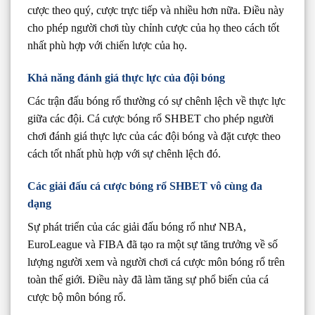
cược theo quý, cược trực tiếp và nhiều hơn nữa. Điều này
cho phép người chơi tùy chỉnh cược của họ theo cách tốt
nhất phù hợp với chiến lược của họ.
Khả năng đánh giá thực lực của đội bóng
Các trận đấu bóng rổ thường có sự chênh lệch về thực lực
giữa các đội. Cá cược bóng rổ SHBET cho phép người
chơi đánh giá thực lực của các đội bóng và đặt cược theo
cách tốt nhất phù hợp với sự chênh lệch đó.
Các giải đấu cá cược bóng rổ SHBET vô cùng đa
dạng
Sự phát triển của các giải đấu bóng rổ như NBA,
EuroLeague và FIBA đã tạo ra một sự tăng trưởng về số
lượng người xem và người chơi cá cược môn bóng rổ trên
toàn thế giới. Điều này đã làm tăng sự phổ biến của cá
cược bộ môn bóng rổ.