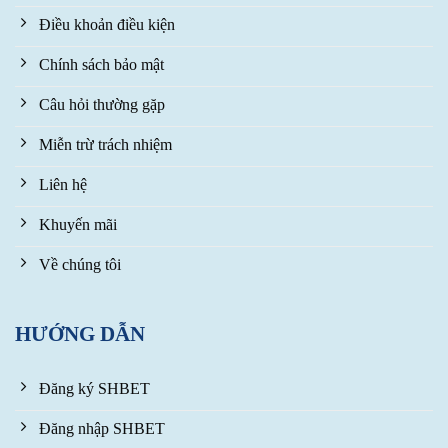
Điều khoản điều kiện
Chính sách bảo mật
Câu hỏi thường gặp
Miễn trừ trách nhiệm
Liên hệ
Khuyến mãi
Về chúng tôi
HƯỚNG DẪN
Đăng ký SHBET
Đăng nhập SHBET