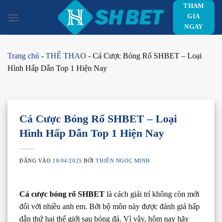
Bỏ
THAM
GIA
qua
NGAY
nội
dung
Trang chủ
-
THỂ THAO
-
Cá Cược Bóng Rổ SHBET – Loại
Hình Hấp Dẫn Top 1 Hiện Nay
Cá Cược Bóng Rổ SHBET – Loại
Hình Hấp Dẫn Top 1 Hiện Nay
ĐĂNG VÀO
18/04/2025
BỞI
THIÊN NGỌC MINH
Cá cược bóng rổ SHBET
là cách giải trí không còn mới
đối với nhiều anh em. Bởi bộ môn này được đánh giá hấp
dẫn thứ hai thế giới sau bóng đá. Vì vậy, hôm nay hãy