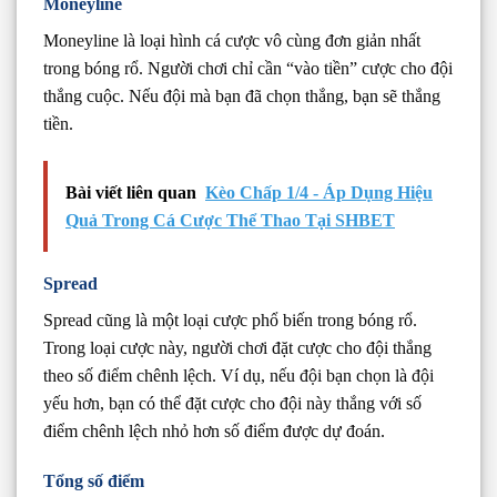
Moneyline
Moneyline là loại hình cá cược vô cùng đơn giản nhất
trong bóng rổ. Người chơi chỉ cần “vào tiền” cược cho đội
thắng cuộc. Nếu đội mà bạn đã chọn thắng, bạn sẽ thắng
tiền.
Bài viết liên quan
Kèo Chấp 1/4 - Áp Dụng Hiệu
Quả Trong Cá Cược Thể Thao Tại SHBET
Spread
Spread cũng là một loại cược phổ biến trong bóng rổ.
Trong loại cược này, người chơi đặt cược cho đội thắng
theo số điểm chênh lệch. Ví dụ, nếu đội bạn chọn là đội
yếu hơn, bạn có thể đặt cược cho đội này thắng với số
điểm chênh lệch nhỏ hơn số điểm được dự đoán.
Tổng số điểm