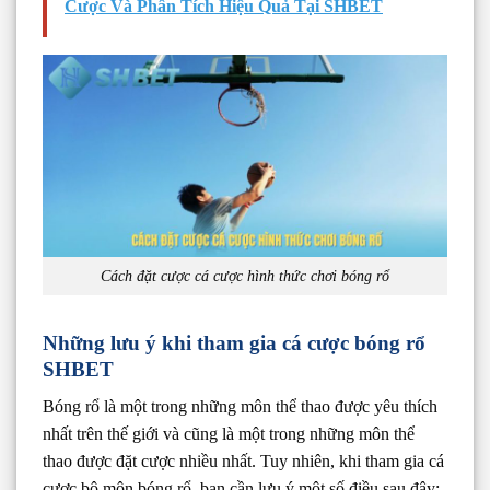
Cược Và Phân Tích Hiệu Quả Tại SHBET
Cách đặt cược cá cược hình thức chơi bóng rổ
Những lưu ý khi tham gia cá cược bóng rổ
SHBET
Bóng rổ là một trong những môn thể thao được yêu thích
nhất trên thế giới và cũng là một trong những môn thể
thao được đặt cược nhiều nhất. Tuy nhiên, khi tham gia cá
cược bộ môn bóng rổ, bạn cần lưu ý một số điều sau đây: