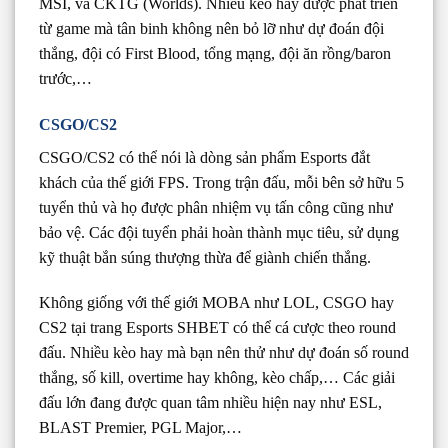
MSI, và CKTG (Worlds). Nhiều kèo hay được phát triển
từ game mà tân binh không nên bỏ lỡ như dự đoán đội
thắng, đội có First Blood, tổng mạng, đội ăn rồng/baron
trước,…
CSGO/CS2
CSGO/CS2 có thể nói là dòng sản phẩm Esports đắt
khách của thế giới FPS. Trong trận đấu, mỗi bên sở hữu 5
tuyển thủ và họ được phân nhiệm vụ tấn công cũng như
bảo vệ. Các đội tuyển phải hoàn thành mục tiêu, sử dụng
kỹ thuật bắn súng thượng thừa để giành chiến thắng.
Không giống với thế giới MOBA như LOL, CSGO hay
CS2 tại trang
Esports SHBET
có thể cá cược theo round
đấu. Nhiều kèo hay mà bạn nên thử như dự đoán số round
thắng, số kill, overtime hay không, kèo chấp,… Các giải
đấu lớn đang được quan tâm nhiều hiện nay như ESL,
BLAST Premier, PGL Major,…