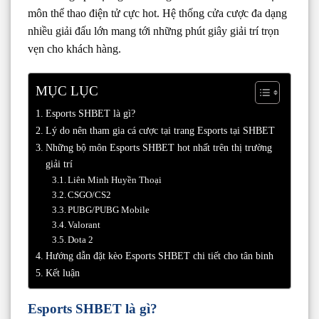
môn thể thao điện tử cực hot. Hệ thống cửa cược đa dạng
nhiều giải đấu lớn mang tới những phút giây giải trí trọn
vẹn cho khách hàng.
MỤC LỤC
Esports SHBET là gì?
Lý do nên tham gia cá cược tại trang Esports tại SHBET
Những bộ môn Esports SHBET hot nhất trên thị trường
giải trí
Liên Minh Huyền Thoại
CSGO/CS2
PUBG/PUBG Mobile
Valorant
Dota 2
Hướng dẫn đặt kèo Esports SHBET chi tiết cho tân binh
Kết luận
Esports SHBET là gì?