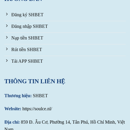
Đăng ký SHBET
Đăng nhập SHBET
Nạp tiền SHBET
Rút tiền SHBET
Tải APP SHBET
THÔNG TIN LIÊN HỆ
Thương hiệu:
SHBET
Website:
https://soulce.nl/
Địa chỉ:
859 Đ. Âu Cơ, Phường 14, Tân Phú, Hồ Chí Minh, Việt
Nam