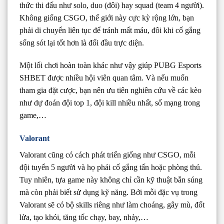
thức thi đấu như solo, duo (đôi) hay squad (team 4 người).
Không giống CSGO, thế giới này cực kỳ rộng lớn, bạn
phải di chuyển liên tục để tránh mất máu, đôi khi cố gắng
sống sót lại tốt hơn là đối đầu trực diện.
Một lối chơi hoàn toàn khác như vậy giúp PUBG
Esports
SHBET
được nhiều hội viên quan tâm. Và nếu muốn
tham gia đặt cược, bạn nên ưu tiên nghiên cứu về các kèo
như dự đoán đội top 1, đội kill nhiều nhất, số mạng trong
game,…
Valorant
Valorant cũng có cách phát triển giống như CSGO, mỗi
đội tuyển 5 người và họ phải cố gắng tấn hoặc phòng thủ.
Tuy nhiên, tựa game này không chỉ cần kỹ thuật bắn súng
mà còn phải biết sử dụng kỹ năng. Bởi mỗi đặc vụ trong
Valorant sẽ có bộ skills riêng như làm choáng, gây mù, đốt
lửa, tạo khói, tăng tốc chạy, bay, nhảy,…