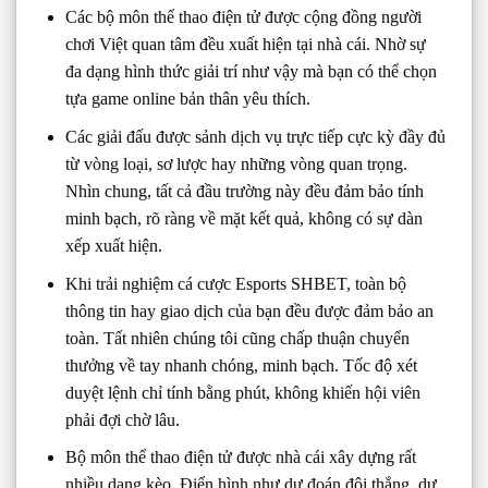
Các bộ môn thể thao điện tử được cộng đồng người
chơi Việt quan tâm đều xuất hiện tại nhà cái. Nhờ sự
đa dạng hình thức giải trí như vậy mà bạn có thể chọn
tựa game online bản thân yêu thích.
Các giải đấu được sảnh dịch vụ trực tiếp cực kỳ đầy đủ
từ vòng loại, sơ lược hay những vòng quan trọng.
Nhìn chung, tất cả đầu trường này đều đảm bảo tính
minh bạch, rõ ràng về mặt kết quả, không có sự dàn
xếp xuất hiện.
Khi trải nghiệm cá cược
Esports SHBET
, toàn bộ
thông tin hay giao dịch của bạn đều được đảm bảo an
toàn. Tất nhiên chúng tôi cũng chấp thuận chuyển
thưởng về tay nhanh chóng, minh bạch. Tốc độ xét
duyệt lệnh chỉ tính bằng phút, không khiến hội viên
phải đợi chờ lâu.
Bộ môn thể thao điện tử được nhà cái xây dựng rất
nhiều dạng kèo. Điển hình như dự đoán đội thắng, dự