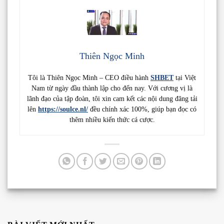
Thiên Ngọc Minh
Tôi là Thiên Ngọc Minh – CEO điều hành
SHBET
tại Việt
Nam từ ngày đầu thành lập cho đến nay. Với cương vị là
lãnh đạo của tập đoàn, tôi xin cam kết các nội dung đăng tải
lên
https://soulce.nl/
đều chính xác 100%, giúp bạn đọc có
thêm nhiều kiến thức cá cược.