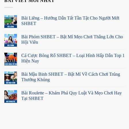
BÀI VIẾT MỚI NHẤT
Bài Liêng – Hướng Dẫn Tất Tần Tật Cho Người Mới
SHBET
Bài Phỏm SHBET – Bật Mí Mẹo Chơi Thắng Lớn Cho
Hội Viên
Cá Cược Bóng Rổ SHBET – Loại Hình Hấp Dẫn Top 1
Hiện Nay
Bài Mậu Binh SHBET – Bật Mí Về Cách Chơi Trúng
Thưởng Khủng
Bài Roulette – Khám Phá Quy Luật Và Mẹo Chơi Hay
Tại SHBET