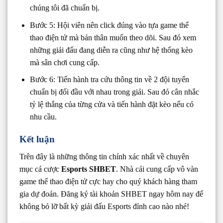
chúng tôi đã chuẩn bị.
Bước 5: Hội viên nên click đúng vào tựa game thể
thao điện tử mà bản thân muốn theo dõi. Sau đó xem
những giải đấu đang diễn ra cũng như hệ thống kèo
mà sân chơi cung cấp.
Bước 6: Tiến hành tra cứu thông tin về 2 đội tuyển
chuẩn bị đối đầu với nhau trong giải. Sau đó cân nhắc
tỷ lệ thắng của từng cửa và tiến hành đặt kèo nếu có
nhu cầu.
Kết luận
Trên đây là những thông tin chính xác nhất về chuyên
mục cá cược
Esports SHBET
. Nhà cái cung cấp vô vàn
game thể thao điện tử cực hay cho quý khách hàng tham
gia dự đoán. Đăng ký tài khoản SHBET ngay hôm nay để
không bỏ lỡ bất kỳ giải đấu Esports đỉnh cao nào nhé!