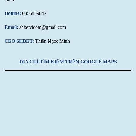
Hotline:
0356859847
Email:
shbetvicom@gmail.com
CEO SHBET:
Thiên Ngọc Minh
ĐỊA CHỈ TÌM KIẾM TRÊN GOOGLE MAPS