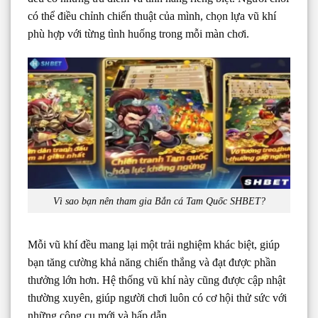
có thể điều chỉnh chiến thuật của mình, chọn lựa vũ khí
phù hợp với từng tình huống trong mỗi màn chơi.
Vì sao bạn nên tham gia Bắn cá Tam Quốc SHBET?
Mỗi vũ khí đều mang lại một trải nghiệm khác biệt, giúp
bạn tăng cường khả năng chiến thắng và đạt được phần
thưởng lớn hơn. Hệ thống vũ khí này cũng được cập nhật
thường xuyên, giúp người chơi luôn có cơ hội thử sức với
những công cụ mới và hấp dẫn.