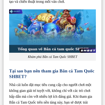
tạo và chiến thuật trong mỗi ván chơi.
Khám phá Bắn cá Tam Quốc SHBET
Tại sao bạn nên tham gia Bắn cá Tam Quốc
SHBET?
Nhà cái luôn đặt mục tiêu cung cấp cho người chơi một
không gian giải trí tuyệt vời, không chỉ với các trò chơi
hấp dẫn mà còn với nhiều lợi ích đáng giá. Khi tham gia
Bắn cá Tam Quốc trên nền tảng này, bạn sẽ được trải