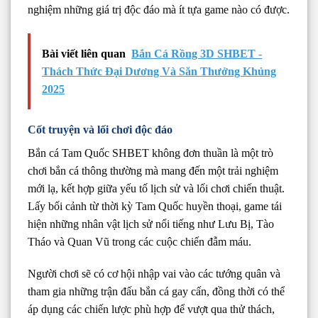
nghiệm những giá trị độc đáo mà ít tựa game nào có được.
Bài viết liên quan
Bắn Cá Rồng 3D SHBET -
Thách Thức Đại Dương Và Săn Thưởng Khủng
2025
Cốt truyện và lối chơi độc đáo
Bắn cá Tam Quốc SHBET không đơn thuần là một trò
chơi bắn cá thông thường mà mang đến một trải nghiệm
mới lạ, kết hợp giữa yếu tố lịch sử và lối chơi chiến thuật.
Lấy bối cảnh từ thời kỳ Tam Quốc huyền thoại, game tái
hiện những nhân vật lịch sử nổi tiếng như Lưu Bị, Tào
Tháo và Quan Vũ trong các cuộc chiến đẫm máu.
Người chơi sẽ có cơ hội nhập vai vào các tướng quân và
tham gia những trận đấu bắn cá gay cấn, đồng thời có thể
áp dụng các chiến lược phù hợp để vượt qua thử thách,