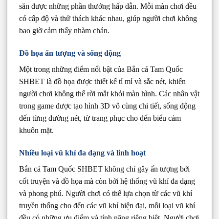
săn được những phần thưởng hấp dẫn. Mỗi màn chơi đều
có cấp độ và thử thách khác nhau, giúp người chơi không
bao giờ cảm thấy nhàm chán.
Đồ họa ấn tượng và sống động
Một trong những điểm nổi bật của Bắn cá Tam Quốc
SHBET là đồ họa được thiết kế tỉ mỉ và sắc nét, khiến
người chơi không thể rời mắt khỏi màn hình. Các nhân vật
trong game được tạo hình 3D vô cùng chi tiết, sống động
đến từng đường nét, từ trang phục cho đến biểu cảm
khuôn mặt.
Nhiều loại vũ khí đa dạng và linh hoạt
Bắn cá Tam Quốc SHBET không chỉ gây ấn tượng bởi
cốt truyện và đồ họa mà còn bởi hệ thống vũ khí đa dạng
và phong phú. Người chơi có thể lựa chọn từ các vũ khí
truyền thống cho đến các vũ khí hiện đại, mỗi loại vũ khí
đều có những ưu điểm và tính năng riêng biệt. Người chơi