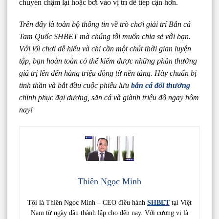
chuyển chậm lại hoặc bơi vào vị trí dễ tiếp cận hơn.
Trên đây là toàn bộ thông tin về trò chơi giải trí Bắn cá
Tam Quốc SHBET mà chúng tôi muốn chia sẻ với bạn.
Với lối chơi dễ hiểu và chỉ cần một chút thời gian luyện
tập, bạn hoàn toàn có thể kiếm được những phần thưởng
giá trị lên đến hàng triệu đồng từ nền tảng. Hãy chuẩn bị
tinh thần và bắt đầu cuộc phiêu lưu
bắn cá đổi thưởng
chinh phục đại dương, săn cá và giành triệu đô ngay hôm
nay!
Thiên Ngọc Minh
Tôi là Thiên Ngọc Minh – CEO điều hành
SHBET
tại Việt
Nam từ ngày đầu thành lập cho đến nay. Với cương vị là