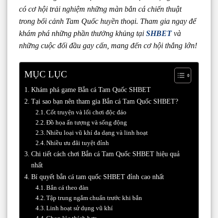
có cơ hội trải nghiệm những màn bắn cá chiến thuật
trong bối cảnh Tam Quốc huyền thoại. Tham gia ngay để
khám phá những phần thưởng khủng tại
SHBET
và
những cuộc đối đầu gay cấn, mang đến cơ hội thắng lớn!
MỤC LỤC
Khám phá game Bắn cá Tam Quốc SHBET
Tại sao bạn nên tham gia Bắn cá Tam Quốc SHBET?
Cốt truyện và lối chơi độc đáo
Đồ họa ấn tượng và sống động
Nhiều loại vũ khí đa dạng và linh hoạt
Nhiều ưu đãi tuyệt đỉnh
Chi tiết cách chơi Bắn cá Tam Quốc SHBET hiệu quả
nhất
Bí quyết bắn cá tam quốc SHBET đỉnh cao nhất
Bắn cá theo đàn
Tập trung ngắm chuẩn trước khi bắn
Linh hoạt sử dụng vũ khí